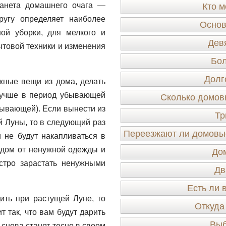
ланета домашнего очага —
Кто м
ругу определяет наиболее
Основ
ой уборки, для мелкого и
Дев
ытовой техники и изменения
Бо
Долг
жные вещи из дома, делать
 лучше в период убывающей
Сколько домов
бывающей). Если вынести из
Тр
 Луны, то в следующий раз
Переезжают ли домовые
и не будут накапливаться в
 дом от ненужной одежды и
До
стро зарастать ненужными
Дв
Есть ли 
ить при растущей Луне, то
Откуда
т так, что вам будут дарить
Выб
 снова станет тесно в своем