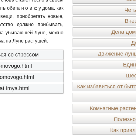
 обета н о в к: у дома, как
Четы
вещи, приобретать новые,
Вне
тство должно прибывать,
Дела дом
 на убывающей Луне, можно
ма на Луне растущей.
Д
Движение луны
ся со стрессом
Един
-domovogo.html
Шес
-domovogo.html
Как избавиться от быт
nat-imya.html
Комнатные растен
Полезно
Как привл