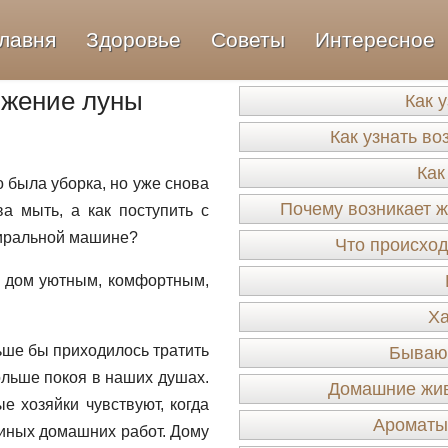
лавня
Здоровье
Советы
Интересное
ижение луны
Как 
Как узнать во
Как
 была уборка, но уже снова
Почему возникает ж
а мыть, а как поступить с
стиральной машине?
Что происход
ь дом уютным, комфортным,
Ха
ьше бы приходилось тратить
Бывают
ольше покоя в наших душах.
Домашние жив
е хозяйки чувствуют, когда
Ароматы
 иных домашних работ. Дому