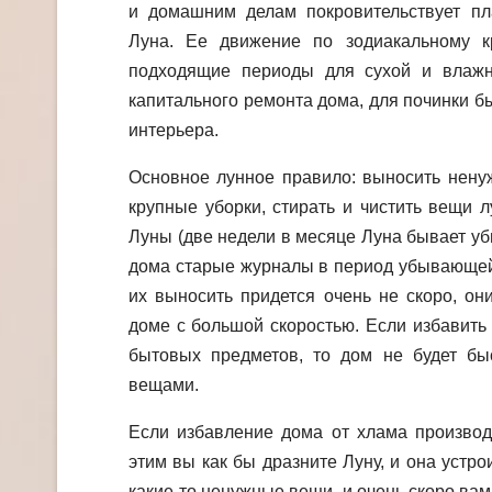
и домашним делам покровительствует п
Луна. Ее движение по зодиакальному к
подходящие периоды для сухой и влажн
капитального ремонта дома, для починки б
интерьера.
Основное лунное правило: выносить нену
крупные уборки, стирать и чистить вещи
Луны (две недели в месяце Луна бывает у
дома старые журналы в период убывающей
их выносить придется очень не скоро, он
доме с большой скоростью. Если избавить
бытовых предметов, то дом не будет бы
вещами.
Если избавление дома от хлама производ
этим вы как бы дразните Луну, и она устрои
какие-то ненужные вещи, и очень скоро вам