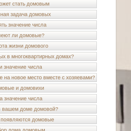
ожет стать домовым
ная задача домовых
ять значение числа
леют ли домовые?
ота жизни домового
ых в многоквартирных домах?
и значение числа
 на новое место вместе с хозяевами?
мовые и домовихи
а значение числа
в вашем доме домовой?
 появляются домовые
ор дома домовым