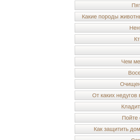
Пя
Какие породы животн
Нен
Кт
Чем ме
Восе
Очищен
От каких недугов
Кладит
Пойте 
Как защитить дом