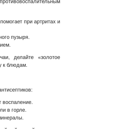
отивовоспалительным
помогает при артритах и
ного пузыря.
ием.
аи, делайте «золотое
у к блюдам.
нтисептиков:
т воспаление.
ли в горле.
минералы.