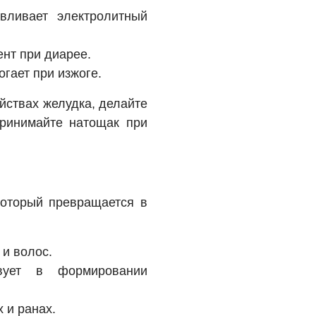
вливает электролитный
нт при диарее.
гает при изжоге.
йствах желудка, делайте
принимайте натощак при
который превращается в
 и волос.
вует в формировании
 и ранах.