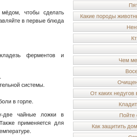
Пя
 мёдом, чтобы сделать
Какие породы животн
бавляйте в первые блюда
Нен
Кт
кладезь ферментов и
Чем ме
Восе
.
Очищен
тельной системы.
От каких недугов
боли в горле.
Кладит
у-две чайные ложки в
Пойте 
Также применяется для
Как защитить дом
температуре.