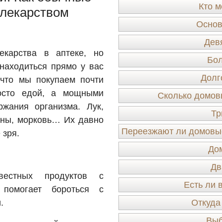
Кто м
 лекарством
Основ
Дев
екарства в аптеке, но
Бо
находиться прямо у вас
Долг
что мы покупаем почти
осто едой, а мощными
Сколько домов
жания организма. Лук,
Тр
наны, морковь… Их давно
Переезжают ли домовые
 зря.
До
Дв
естных продуктов с
Есть ли 
помогает бороться с
.
Откуда
Выб