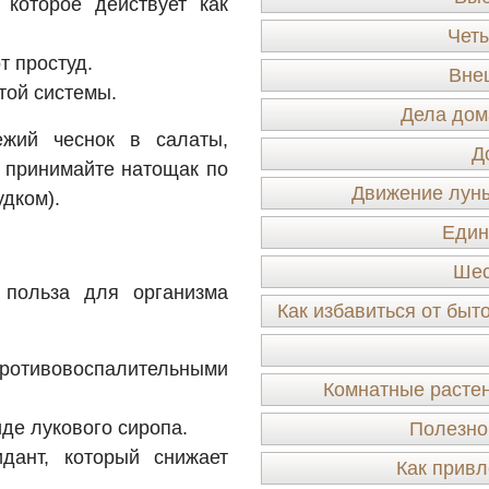
которое действует как
Четы
т простуд.
Вне
той системы.
Дела дом
жий чеснок в салаты,
Д
 принимайте натощак по
Движение луны
удком).
Един
Шес
 польза для организма
Как избавиться от быт
ротивовоспалительными
Комнатные растен
де лукового сиропа.
Полезно
дант, который снижает
Как привл