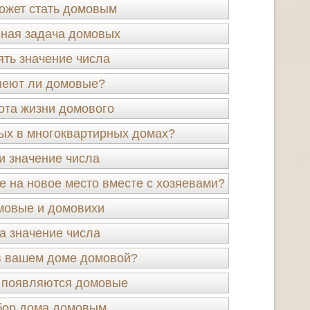
ожет стать домовым
ная задача домовых
ять значение числа
леют ли домовые?
ота жизни домового
ых в многоквартирных домах?
и значение числа
 на новое место вместе с хозяевами?
мовые и домовихи
а значение числа
в вашем доме домовой?
 появляются домовые
ор дома домовым