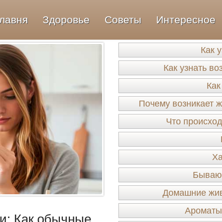
лавня
Здоровье
Советы
Интересное
Как 
Как узнать во
Как
Почему возникает ж
Что происход
Ха
Бывают
Домашние жив
Ароматы
и: Как обычные