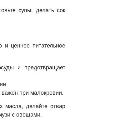
овьте супы, делать сок
о и ценное питательное
осуды и предотвращает
ии.
о важен при малокровии.
з масла, делайте отвар
музи с овощами.