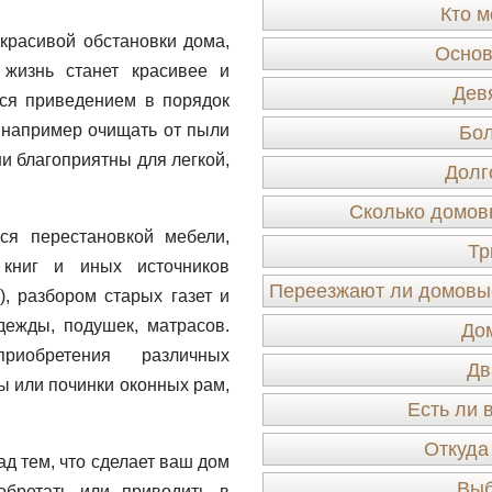
Кто м
красивой обстановки дома,
Основ
жизнь станет красивее и
Дев
ся приведением в порядок
 например очищать от пыли
Бо
и благоприятны для легкой,
Долг
Сколько домов
ся перестановкой мебели,
Тр
 книг и иных источников
Переезжают ли домовые
, разбором старых газет и
ежды, подушек, матрасов.
До
иобретения различных
Дв
ы или починки оконных рам,
Есть ли 
Откуда
д тем, что сделает ваш дом
Выб
бретать или приводить в