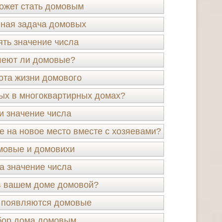
ожет стать домовым
ная задача домовых
ять значение числа
леют ли домовые?
ота жизни домового
ых в многоквартирных домах?
и значение числа
 на новое место вместе с хозяевами?
мовые и домовихи
а значение числа
в вашем доме домовой?
 появляются домовые
ор дома домовым