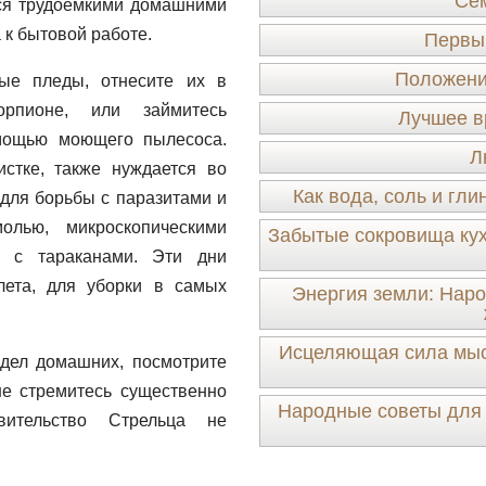
Сем
ься трудоемкими домашними
 к бытовой работе.
Первы
Положение
ые пледы, отнесите их в
рпионе, или займитесь
Лучшее в
мощью моющего пылесоса.
Л
стке, также нуждается во
Как вода, соль и гл
для борьбы с паразитами и
лью, микроскопическими
Забытые сокровища кух
 с тараканами. Эти дни
лета, для уборки в самых
Энергия земли: Наро
Исцеляющая сила мысл
 дел домашних, посмотрите
е стремитесь существенно
Народные советы для 
вительство Стрельца не