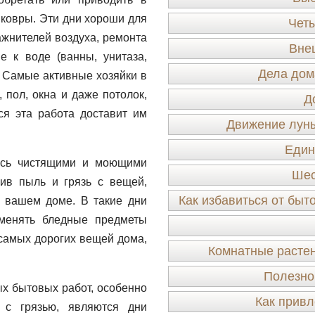
 ковры. Эти дни хороши для
Четы
ажнителей воздуха, ремонта
Вне
 к воде (ванны, унитаза,
Дела дом
. Самые активные хозяйки в
 пол, окна и даже потолок,
Д
ся эта работа доставит им
Движение луны
Един
ись чистящими и моющими
Шес
лив пыль и грязь с вещей,
Как избавиться от быт
 вашем доме. В такие дни
 менять бледные предметы
 самых дорогих вещей дома,
Комнатные растен
Полезно
 бытовых работ, особенно
Как привл
 с грязью, являются дни