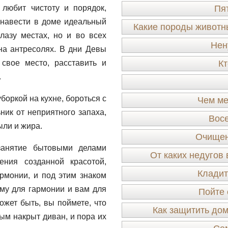
любит чистоту и порядок,
Пя
 навести в доме идеальный
Какие породы животн
лазу местах, но и во всех
Нен
 на антресолях. В дни Девы
свое место, расставить и
Кт
.
оркой на кухне, бороться с
Чем ме
ник от неприятного запаха,
Восе
ыли и жира.
Очищен
занятие бытовыми делами
От каких недугов
ения созданной красотой,
Кладит
армонии, и под этим знаком
ому для гармонии и вам для
Пойте 
ожет быть, вы поймете, что
Как защитить дом
ым накрыт диван, и пора их