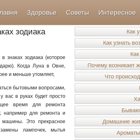
лавня
Здоровье
Советы
Интересное
ках зодиака
Как 
Как узнать во
Как
в знаках зодиака (которое
Почему возникает ж
дарю). Когда Луна в Овне,
ее и меньше утомляет,
Что происход
маться бытовыми вопросами,
у вас в руках будет просто
Ха
щее время для ремонта
Бывают
, например для ремонта и
Домашние жив
й машины. Это прекрасное
замены лампочек, мытья
Ароматы