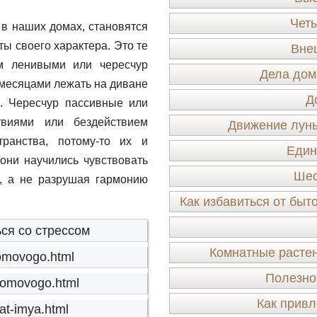
Четы
в наших домах, становятся
ы своего характера. Это те
Вне
м ленивыми или чересчур
Дела дом
 месяцами лежать на диване
Д
. Чересчур пассивные или
твиями или бездействием
Движение луны
ранства, потому-то их и
Един
они научились чувствовать
Шес
я, а не разрушая гармонию
Как избавиться от быт
ся со стрессом
Комнатные растен
-domovogo.html
Полезно
-domovogo.html
Как привл
nat-imya.html