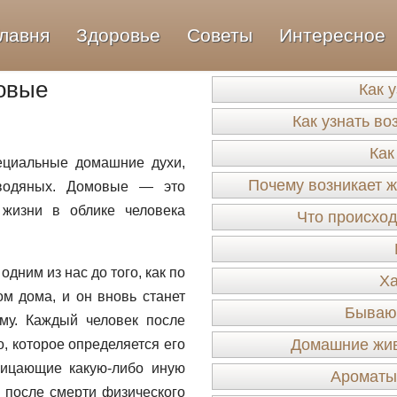
лавня
Здоровье
Советы
Интересное
овые
Как 
Как узнать во
Как
ециальные домашние духи,
Почему возникает ж
 водяных. Домовые — это
жизни в облике человека
Что происход
дним из нас до того, как по
Ха
м дома, и он вновь станет
Бывают
му. Каждый человек после
Домашние жив
, которое определяется его
рицающие какую-либо иную
Ароматы
 после смерти физического