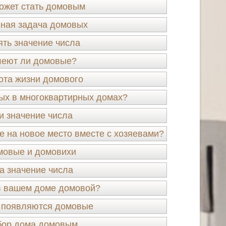
ожет стать домовым
ная задача домовых
ять значение числа
леют ли домовые?
ота жизни домового
ых в многоквартирных домах?
и значение числа
 на новое место вместе с хозяевами?
мовые и домовихи
а значение числа
в вашем доме домовой?
 появляются домовые
ор дома домовым