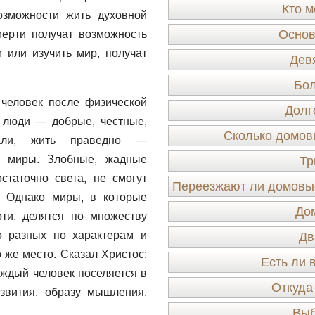
Кто м
озможности жить духовной
Основ
мерти получат возможность
или изучить мир, получат
Дев
Бо
человек после физической
Долг
 люди — добрые, честные,
Сколько домов
рали, жить праведно —
е миры. Злобные, жадные
Тр
таточно света, не смогут
Переезжают ли домовые
, Однако миры, в которые
До
ти, делятся по множеству
о разных по характерам и
Дв
 же место. Сказал Христос:
Есть ли 
аждый человек поселяется в
Откуда
звития, образу мышления,
Выб