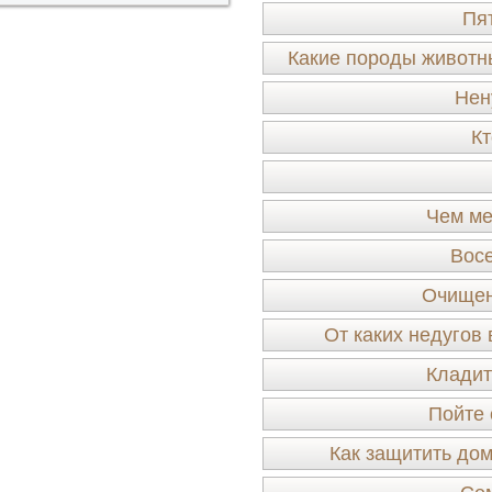
Пя
Какие породы животн
Нен
Кт
Чем ме
Восе
Очищен
От каких недугов
Кладит
Пойте 
Как защитить дом