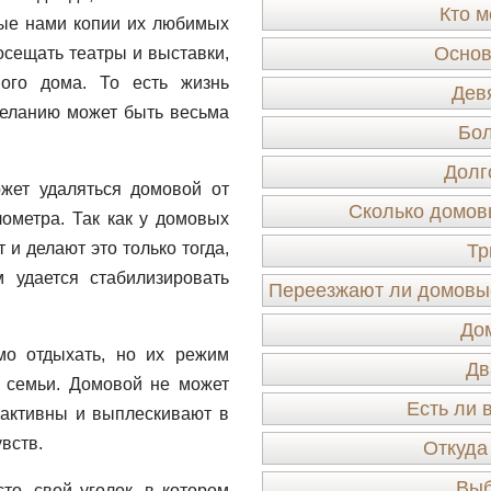
Кто м
мые нами копии их любимых
Основ
осещать театры и выставки,
ого дома. То есть жизнь
Дев
желанию может быть весьма
Бо
Долг
жет удаляться домовой от
Сколько домов
ометра. Так как у домовых
и делают это только тогда,
Тр
 удается стабилизировать
Переезжают ли домовые
До
мо отдыхать, но их режим
Дв
 семьи. Домовой не может
Есть ли 
 активны и выплескивают в
вств.
Откуда
Выб
о, свой уголок, в котором