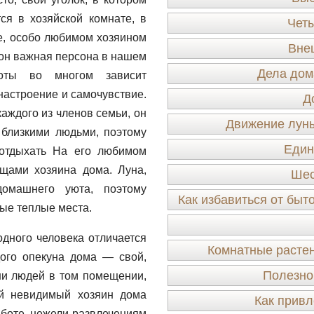
тся в хозяйской комнате, в
Четы
те, особо любимом хозяином
Вне
он важная персона в нашем
Дела дом
боты во многом зависит
настроение и самочувствие.
Д
аждого из членов семьи, он
Движение луны
близкими людьми, поэтому
Един
 отдыхать На его любимом
щами хозяина дома. Луна,
Шес
омашнего уюта, поэтому
Как избавиться от быт
ые теплые места.
дного человека отличается
Комнатные растен
дого опекуна дома — свой,
Полезно
ни людей в том помещении,
ый невидимый хозяин дома
Как привл
аботе, нежели развлечениям