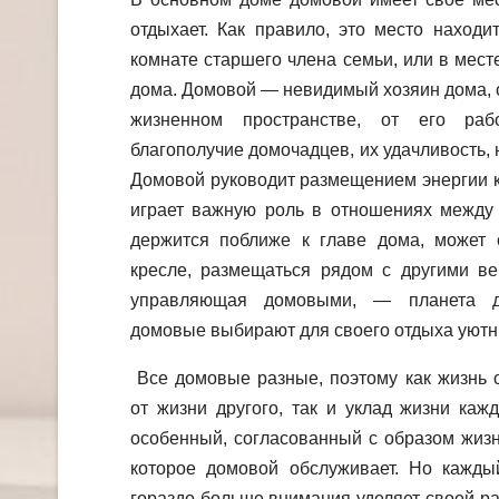
отдыхает. Как правило, это место находи
комнате старшего члена семьи, или в мес
дома. Домовой — невидимый хозяин дома, 
жизненном пространстве, от его ра
благополучие домочадцев, их удачливость, 
Домовой руководит размещением энергии к
играет важную роль в отношениях между 
держится поближе к главе дома, может
кресле, размещаться рядом с другими ве
управляющая домовыми, — планета д
домовые выбирают для своего отдыха уютн
Все домовые разные, поэтому как жизнь о
от жизни другого, так и уклад жизни каж
особенный, согласованный с образом жиз
которое домовой обслуживает. Но кажд
гораздо больше внимания уделяет своей р