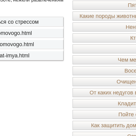
Пя
Какие породы животн
ся со стрессом
Нен
-domovogo.html
Кт
-domovogo.html
nat-imya.html
Чем ме
Восе
Очищен
От каких недугов
Кладит
Пойте 
Как защитить дом