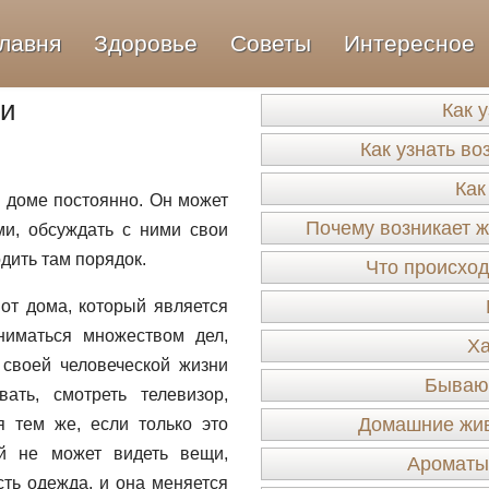
лавня
Здоровье
Советы
Интересное
ни
Как 
Как узнать во
Как
 доме постоянно. Он может
Почему возникает ж
ми, обсуждать с ними свои
дить там порядок.
Что происход
от дома, который является
ниматься множеством дел,
Ха
своей человеческой жизни
Бывают
ать, смотреть телевизор,
Домашние жив
я тем же, если только это
й не может видеть вещи,
Ароматы
сть одежда, и она меняется