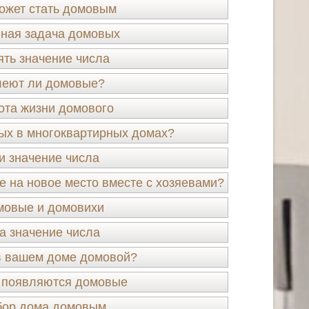
ожет стать домовым
ная задача домовых
ять значение числа
леют ли домовые?
ота жизни домового
ых в многоквартирных домах?
и значение числа
 на новое место вместе с хозяевами?
мовые и домовихи
а значение числа
в вашем доме домовой?
 появляются домовые
ор дома домовым