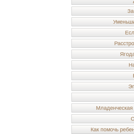
За
Уменьши
Есл
Расстро
Ягода
Н
Эп
Младенческая 
С
Как помочь ребен