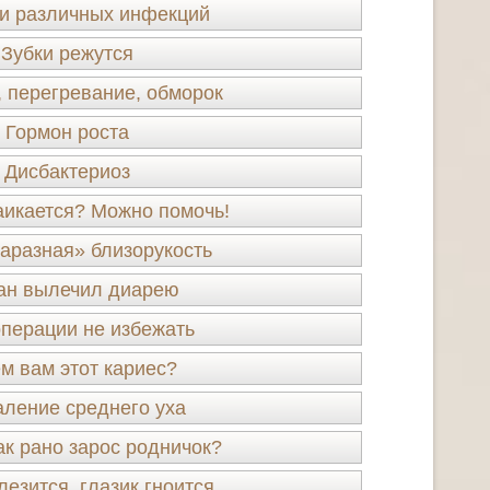
и различных инфекций
Зубки режутся
, перегревание, обморок
Гормон роста
Дисбактериоз
аикается? Можно помочь!
заразная» близорукость
ан вылечил диарею
операции не избежать
м вам этот кариес?
ление среднего уха
ак рано зарос родничок?
лезится, глазик гноится