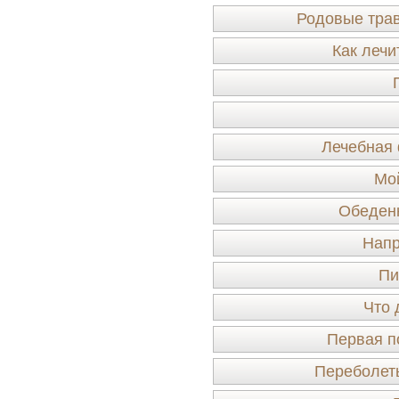
Родовые трав
Как лечи
Лечебная 
Мо
Обеденн
Напр
Пи
Что 
Первая п
Переболеть