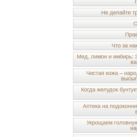
Не делайте т
С
Прав
Что за на
Мед, лимон и имбирь: 
ва
Чистая кожа – нар
высып
Когда желудок бунту
Аптека на подоконни
Укрощаем головную
на