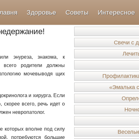
лавня
Здоровье
Советы
Интересное
 недержание!
Свечи с 
Лечит
или энуреза, знакома, к
е всего родители должны
патологию мочевыводя щих
Профилактика
«Эмалька с
окринолога и хирурга. Если
Опрело
, скорее всего, речь идет о
Ночн
лжен невропатолог.
е которых вполне под силу
Веселые
мой, потребуются большие