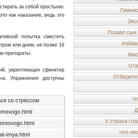
стирать за собой простыню.
Гимнас
то как наказание, ведь это
Экс
Пошел сын в
тивной попытка сместить
Избав
тром или днем, не позже 16
ли препараты.
Мио
Ста
ий, укрепляющих сфинктер
Отберите 
на. Упражнения доступны
Чт
ся со стрессом
Д
-domovogo.html
У страха гла
-domovogo.html
Что не
nat-imya.html