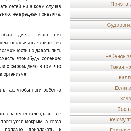
Признак
гать детей ни а коем случав
вило, не вредная привычка,
Судороги
собая диета (если нет
днем ограничить количество
 возможности не давать пить
Ребенок з
ъесть чтонибудь соленое:
ли с сыром, дело в том, что
Такая «
в организме.
Калг
Если 
ть так, чтобы ноги ребенка
Заче
Воспа
жно завести календарь, где
Почему т
 проснулся мокрым, а когда
 полезно привлекать к
Глазик с