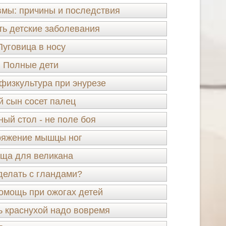
мы: причины и последствия
ть детские заболевания
Пуговица в носу
Полные дети
физкультура при энурезе
й сын сосет палец
ый стол - не поле боя
яжение мышцы ног
ща для великана
делать с гландами?
омощь при ожогах детей
 краснухой надо вовремя