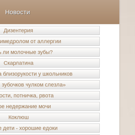
Новости
Дизентерия
димедролом от аллергии
ь ли молочные зубы?
Скарлатина
 близорукости у школьников
 зубочков чулком слезла»
сти, потничка, рвота
ое недержание мочи
Коклюш
 дети - хорошие едоки