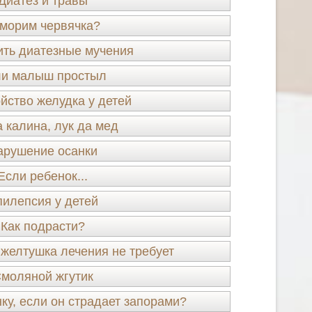
Диатез и травы
морим червячка?
ть диатезные мучения
и малыш простыл
йство желудка у детей
 калина, лук да мед
арушение осанки
Если ребенок...
илепсия у детей
Как подрасти?
желтушка лечения не требует
моляной жгутик
ку, если он страдает запорами?