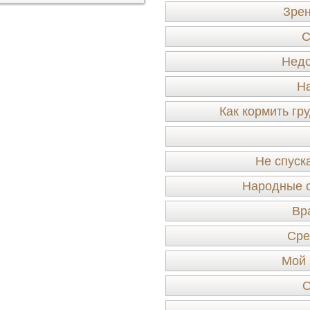
Зрен
С
Недо
Н
Как кормить гр
Не спуска
Народные с
Вр
Сре
Мой 
О