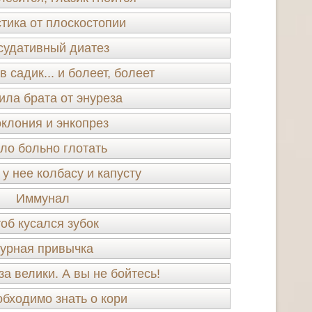
тика от плоскостопии
судативный диатез
 садик... и болеет, болеет
ила брата от энуреза
клония и энкопрез
ло больно глотать
у нее колбасу и капусту
Иммунал
об кусался зубок
урная привычка
за велики. А вы не бойтесь!
обходимо знать о кори