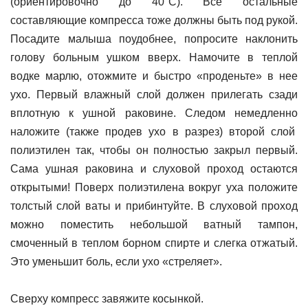
(ориентировочно до 40°С). Все остальные
составляющие компресса тоже должны быть под рукой.
Посадите малыша поудобнее, попросите наклонить
голову больным ушком вверх. Намочите в теплой
водке марлю, отожмите и быстро «проденьте» в нее
ухо. Первый влажный слой должен прилегать сзади
вплотную к ушной раковине. Следом немедленно
наложите (также продев ухо в разрез) второй слой
полиэтилен так, чтобы он полностью закрыл первый.
Сама ушная раковина и слуховой проход остаются
открытыми! Поверх полиэтилена вокруг уха положите
толстый слой ваты и прибинтуйте. В слуховой проход
можно поместить небольшой ватный тампон,
смоченный в теплом борном спирте и слегка отжатый.
Это уменьшит боль, если ухо «стреляет».
Сверху компресс завяжите косынкой.