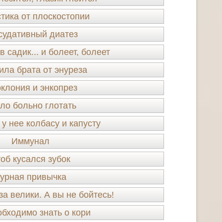
тика от плоскостопии
судативный диатез
 садик... и болеет, болеет
ила брата от энуреза
клония и энкопрез
ло больно глотать
у нее колбасу и капусту
Иммунал
об кусался зубок
урная привычка
за велики. А вы не бойтесь!
обходимо знать о кори