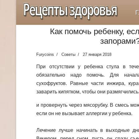
Рецепты здоровья
Г
Как помочь ребенку, ес
запорами
Furycoins
Советы
27 января 2018
При отсутствии у ребенка стула в теч
обязательно надо помочь. Для начал
сухофруктов. Равные части инжира, кура
заварить кипятком, чтобы они размягчились
и провернуть через мясорубку. В смесь мо
если он не вызывает аллергии у ребенка.
Лечение лучше начинать в выходные дни,
Вечером, перед сном, пусть он сразу съе