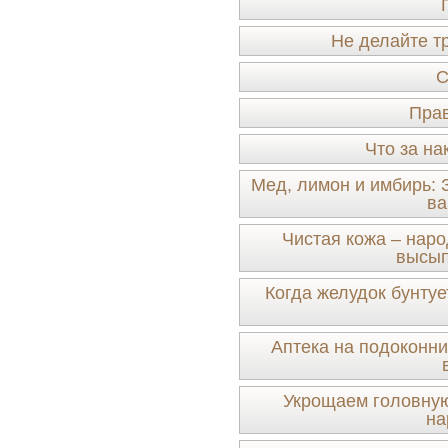
Не делайте т
С
Прав
Что за на
Мед, лимон и имбирь: 
ва
Чистая кожа – нар
высып
Когда желудок бунту
Аптека на подоконни
Укрощаем головную
на