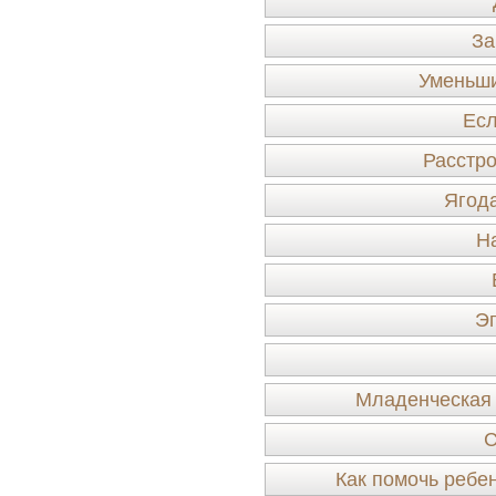
За
Уменьши
Есл
Расстро
Ягода
Н
Эп
Младенческая 
С
Как помочь ребен