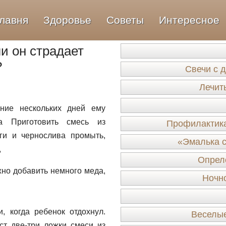
лавня
Здоровье
Советы
Интересное
ли он страдает
?
Свечи с 
Лечит
ение нескольких дней ему
а Приготовить смесь из
Профилактика
ги и чернослива промыть,
«Эмалька с
,
Опрело
жно добавить немного меда,
Ночн
 когда ребенок отдохнул.
Веселые
ст две-три ложки смеси из