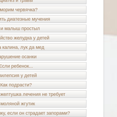
Диатез и травы
морим червячка?
ть диатезные мучения
и малыш простыл
йство желудка у детей
 калина, лук да мед
арушение осанки
Если ребенок...
илепсия у детей
Как подрасти?
желтушка лечения не требует
моляной жгутик
ку, если он страдает запорами?