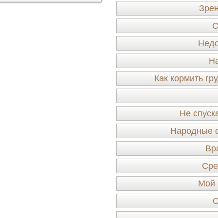
Зрен
С
Недо
Н
Как кормить гр
Не спуска
Народные с
Вр
Сре
Мой 
О