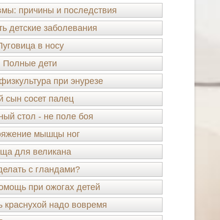
мы: причины и последствия
ть детские заболевания
Пуговица в носу
Полные дети
физкультура при энурезе
й сын сосет палец
ый стол - не поле боя
яжение мышцы ног
ща для великана
делать с гландами?
омощь при ожогах детей
 краснухой надо вовремя