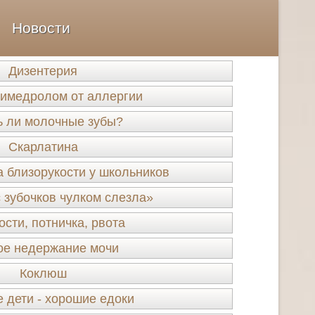
Новости
Дизентерия
димедролом от аллергии
ь ли молочные зубы?
Скарлатина
 близорукости у школьников
 зубочков чулком слезла»
сти, потничка, рвота
ое недержание мочи
Коклюш
 дети - хорошие едоки