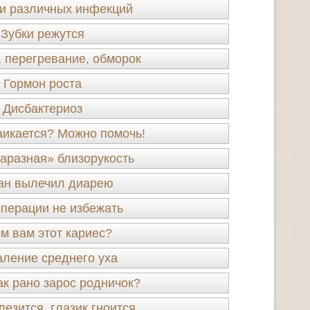
и различных инфекций
Зубки режутся
, перегревание, обморок
Гормон роста
Дисбактериоз
аикается? Можно помочь!
заразная» близорукость
ан вылечил диарею
операции не избежать
м вам этот кариес?
ление среднего уха
ак рано зарос родничок?
лезится, глазик гноится