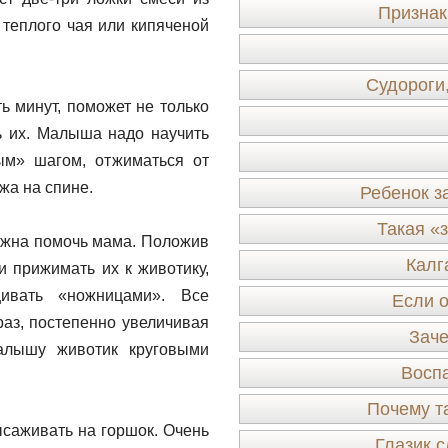
Признак
 теплого чая или кипяченой
Судороги
ь минут, поможет не только
ь их. Малыша надо научить
ным» шагом, отжиматься от
жа на спине.
Ребенок з
Такая «
лжна помочь мама. Положив
Калг
и прижимать их к животику,
ивать «ножницами». Все
Если 
раз, постепенно увеличивая
Заче
алышу животик круговыми
Воспа
Почему т
ысаживать на горшок. Очень
Глазик с