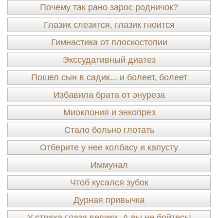
Почему так рано зарос родничок?
Глазик слезится, глазик гноится
Гимнастика от плоскостопии
Экссудативный диатез
Пошел сын в садик... и болеет, болеет
Избавила брата от энуреза
Миоклония и энкопрез
Стало больно глотать
Отберите у нее колбасу и капусту
Иммунал
Чтоб кусался зубок
Дурная привычка
У страха глаза велики. А вы не бойтесь!