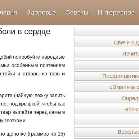
лавня
Здоровье
Советы
Интересное
боли в сердце
Свечи с 
Лечит
добий попробуйте народные
емьи особенным почтением
стойки и отвары из трав и
Профилактика
«Эмалька с
рите (чайную ложку залить
Опрело
не, под крышкой, чтобы как
Ночн
отвар выпейте перед самым
у глотками.
Веселые
по щепотке (граммов по 15)