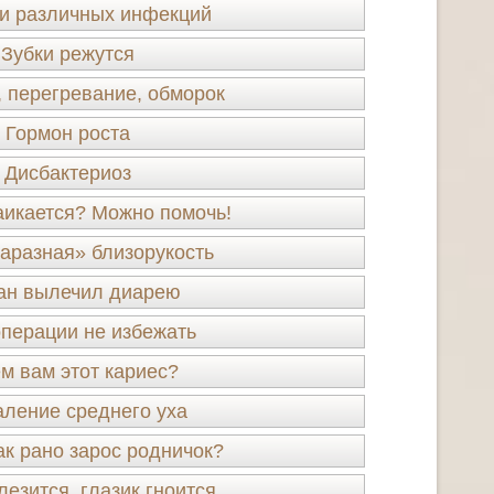
и различных инфекций
Зубки режутся
, перегревание, обморок
Гормон роста
Дисбактериоз
аикается? Можно помочь!
заразная» близорукость
ан вылечил диарею
операции не избежать
м вам этот кариес?
ление среднего уха
ак рано зарос родничок?
лезится, глазик гноится