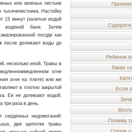
шеных или зеленых листьев
Признак
 тысячелистника. Настойку
т 15 минут (залитые водой
Судороги
й водяной бане. Затем
 эмалированной посуде как
уж после доливают воды до
Ребенок з
й, несколько иной. Травы в
Такая «
медленноммедленном огне
Калг
ания огня на плите) или же
тавляют в плотно закрытой
Если 
ва. Ее не доливают водой.
Заче
а три раза в день.
Воспа
т сердечных недомоганий:
Почему т
ыша, две щепотки травы
Глазик с
чуть меньше чайной ложки