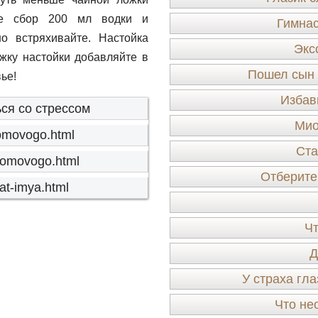
йте сбор 200 мл водки и
Гимнас
о встряхивайте. Настойка
Экс
жку настойки добавляйте в
Пошел сын в
ье!
Избав
ся со стрессом
Мио
-domovogo.html
Ста
-domovogo.html
Отберите 
nat-imya.html
Чт
Д
У страха гла
Что не