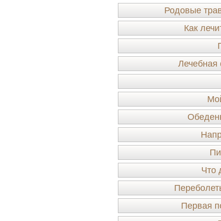
Родовые трав
Как лечи
Лечебная 
Мо
Обеденн
Напр
Пи
Что 
Переболеть
Первая п