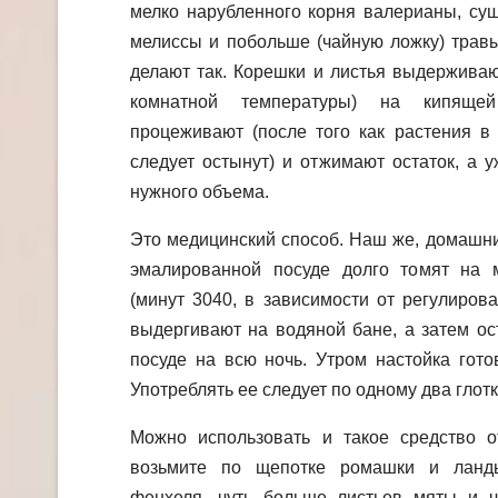
мелко нарубленного корня валерианы, су
мелиссы и побольше (чайную ложку) травы
делают так. Корешки и листья выдерживаю
комнатной температуры) на кипяще
процеживают (после того как растения в
следует остынут) и отжимают остаток, а 
нужного объема.
Это медицинский способ. Наш же, домашни
эмалированной посуде долго томят на 
(минут 3040, в зависимости от регулиров
выдергивают на водяной бане, а затем ос
посуде на всю ночь. Утром настойка гото
Употреблять ее следует по одному два глотк
Можно использовать и такое средство о
возьмите по щепотке ромашки и ланд
фенхеля, чуть больше листьев мяты и 