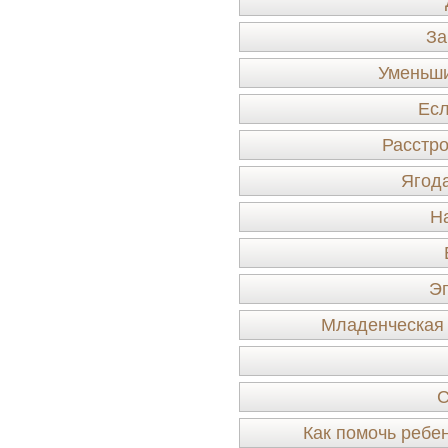
За
Уменьши
Есл
Расстро
Ягода
Н
Эп
Младенческая 
С
Как помочь ребен