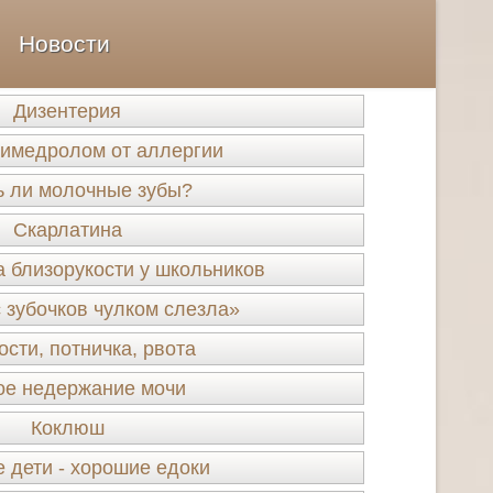
Новости
Дизентерия
димедролом от аллергии
ь ли молочные зубы?
Скарлатина
 близорукости у школьников
 зубочков чулком слезла»
сти, потничка, рвота
ое недержание мочи
Коклюш
 дети - хорошие едоки