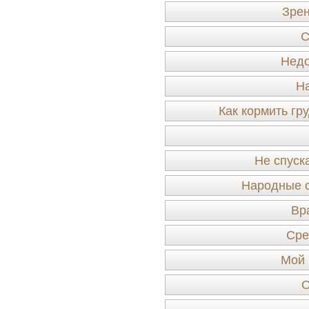
Зрен
С
Недо
Н
Как кормить гр
Не спуска
Народные с
Вр
Сре
Мой 
О