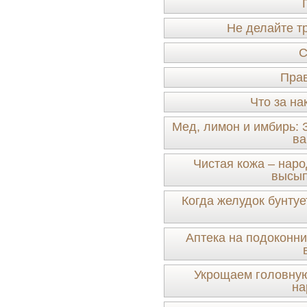
Не делайте т
С
Прав
Что за на
Мед, лимон и имбирь: 
ва
Чистая кожа – нар
высып
Когда желудок бунту
Аптека на подоконни
Укрощаем головную
на