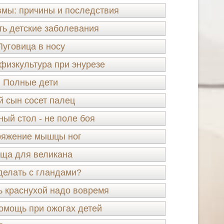
мы: причины и последствия
ть детские заболевания
Пуговица в носу
физкультура при энурезе
Полные дети
й сын сосет палец
ый стол - не поле боя
яжение мышцы ног
ща для великана
делать с гландами?
 краснухой надо вовремя
омощь при ожогах детей