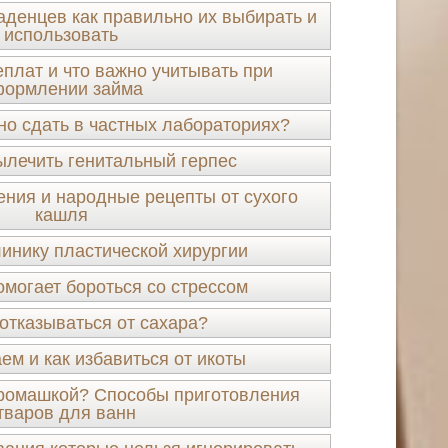
аденцев как правильно их выбирать и
использовать
еплат и что важно учитывать при
ормлении займа
но сдать в частных лабораториях?
ылечить генитальный герпес
ения и народные рецепты от сухого
кашля
линику пластической хирургии
омогает бороться со стрессом
отказываться от сахара?
ем и как избавиться от икоты
с ромашкой? Способы приготовления
тваров для ванн