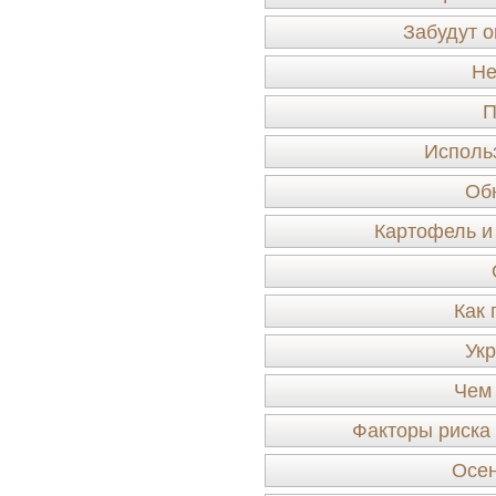
Забудут о
Не
П
Исполь
Об
Картофель и 
Как 
Ук
Чем 
Факторы риска
Осен