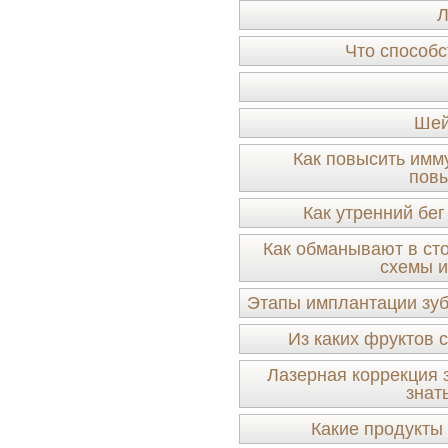
Л
Что способс
Шей
Как повысить имму
пов
Как утренний бег
Как обманывают в ст
схемы и
Этапы имплантации зуб
Из каких фруктов 
Лазерная коррекция з
знат
Какие продукты