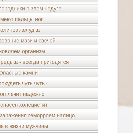
городники о злом недуге
меют пальцы ног
олипоз желудка
зование мази и свечей
новляем организм
редька - всегда пригодятся
Опасные камни
похудеть чуть-чуть?
роп лечит надежно
опасен холецистит
 заражения геморроем налицо
ь в жизни мужчины