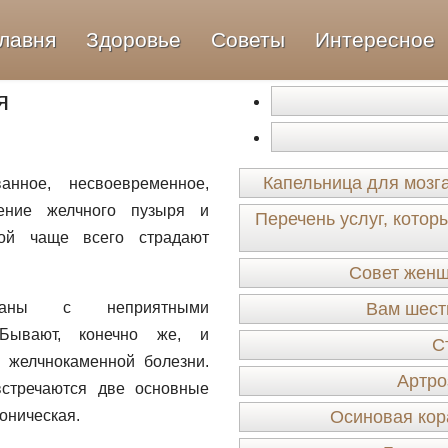
лавня
Здоровье
Советы
Интересное
я
Капельница для мозг
анное, несвоевременное,
щение желчного пузыря и
Перечень услуг, кото
рой чаще всего страдают
Совет женщ
заны с неприятными
Вам шесть
 Бывают, конечно же, и
С
 желчнокаменной болезни.
Артро
встречаются две основные
оническая.
Осиновая кор