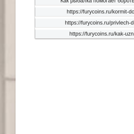
Как рыбалка помогает бороть
https://furycoins.ru/kormit
https://furycoins.ru/privlech
https://furycoins.ru/kak-uz