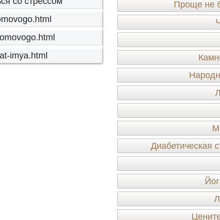
ся со стрессом
Проще не б
-domovogo.html
Ч
-domovogo.html
nat-imya.html
Камн
Народн
Л
М
Диабетическая с
Йог
Л
Ценит