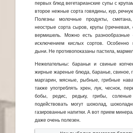
первых блюд вегетарианские супы с крупа
второе нежные сорта говядины, кур, речну
Полезны молочные продукты, сметана,
неострые сорта сыров, крупы (гречневая, 
вермишель. Можно есть разнообразные 
исключением кислых сортов. Особенно 
дыни. Не противопоказаны пастила, мармел
Нежелательны: бараньи и свиные копчен
жирные жареные блюда, баранье, свиное, г
маргарин, мясные, рыбные, грибные нава
также употреблять хрен, лук, чеснок, пере
бобы, редис, редьку, грибы, соленые
подействовать могут шоколад, шоколадн
газированные напитки. А вот прием минерал
даже очень полезен.