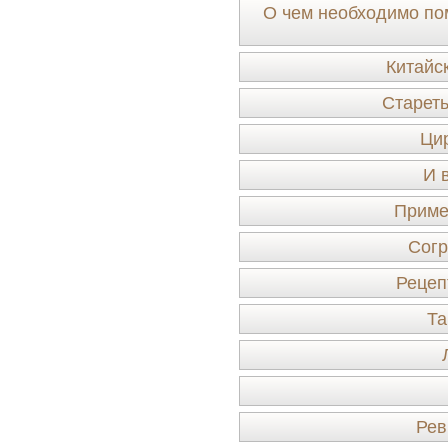
О чем необходимо по
Китайс
Стареть
Цир
И 
Приме
Сог
Рецеп
Та
Рев