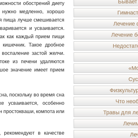
Бывает
зможности обострений диету
ь нужно медленно, хорошо
Гимнаст
ая пища лучше смешивается
Лечение 
аривается и усваивается.
Лечение б
 так как каждый прием пищи
 кишечник. Такое дробное
Недостат
воспаление застой желчи.
токе из печени удаляются
«Мо
шое значение имеет прием
Сус
Физкульту
сна, поскольку во время сна
Что нео
е усваивается, особенно
н простокваши, компота или
Травы для ле
Лечим
, рекомендуют в качестве
Ле