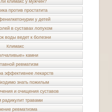
 ли климакс у мужчин?
ика против простатита
фенилкетонурии у детей
олей в суставах лопухом
ок воды ведет к болезни
Климакс
лчаливые» камни
тавной ревматизм
ра эффективнее лекарств
бходимо знать пожилым
чения и очищения суставов
 радикулит травами
чение ревматизма