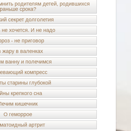
мнить родителям детей, родившихся
раньше срока?
кий секрет долголетия
 не хочется. И не надо
роз - не приговор
в жару в валенках
м ванну и полечимся
ревающий компресс
ты старины глубокой
йны крепкого сна
Лечим кишечник
О геморрое
матоидный артрит