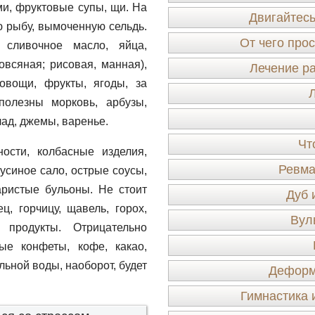
ми, фруктовые супы, щи. На
Двигайтесь
ю рыбу, вымоченную сельдь.
От чего прос
 сливочное масло, яйца,
овсяная; рисовая, манная),
Лечение р
овощи, фрукты, ягоды, за
полезны морковь, арбузы,
ад, джемы, варенье.
Чт
ости, колбасные изделия,
Ревма
усиное сало, острые соусы,
ристые бульоны. Не стоит
Дуб 
ц, горчицу, щавель, горох,
Вул
 продукты. Отрицательно
ые конфеты, кофе, какао,
ьной воды, наоборот, будет
Деформ
Гимнастика 