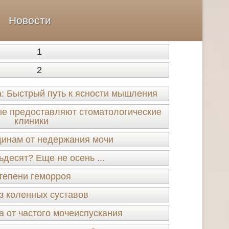
Новости
1
2
а: Быстрый путь к ясности мышления
рые предоставляют стоматологические
клиники
инам от недержания мочи
десят? Еще не осень ...
тепени геморроя
з коленных суставов
а от частого мочеиспускания