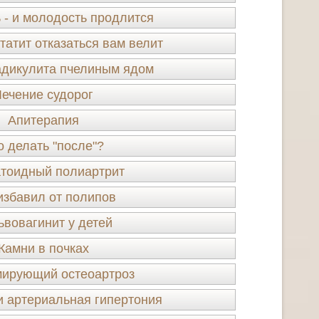
 - и молодость продлится
татит отказаться вам велит
адикулита пчелиным ядом
Лечение судорог
Апитерапия
о делать "после"?
тоидный полиартрит
избавил от полипов
ьвовагинит у детей
Камни в почках
ирующий остеоартроз
и артериальная гипертония