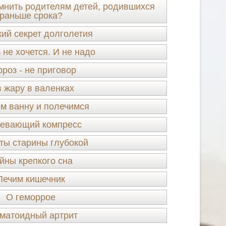
мнить родителям детей, родившихся
раньше срока?
кий секрет долголетия
 не хочется. И не надо
роз - не приговор
в жару в валенках
м ванну и полечимся
ревающий компресс
ты старины глубокой
йны крепкого сна
Лечим кишечник
О геморрое
матоидный артрит