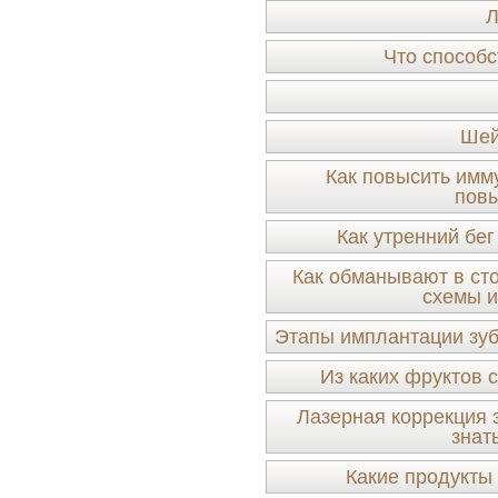
Л
Что способс
Шей
Как повысить имму
пов
Как утренний бег
Как обманывают в ст
схемы и
Этапы имплантации зуб
Из каких фруктов 
Лазерная коррекция з
знат
Какие продукты