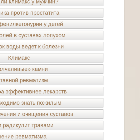
 ли климакс у мужчин?
ика против простатита
фенилкетонурии у детей
олей в суставах лопухом
ок воды ведет к болезни
Климакс
лчаливые» камни
тавной ревматизм
ра эффективнее лекарств
бходимо знать пожилым
чения и очищения суставов
 радикулит травами
чение ревматизма