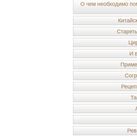
О чем необходимо по
Китайс
Стареть
Цир
И 
Приме
Сог
Рецеп
Та
Рев