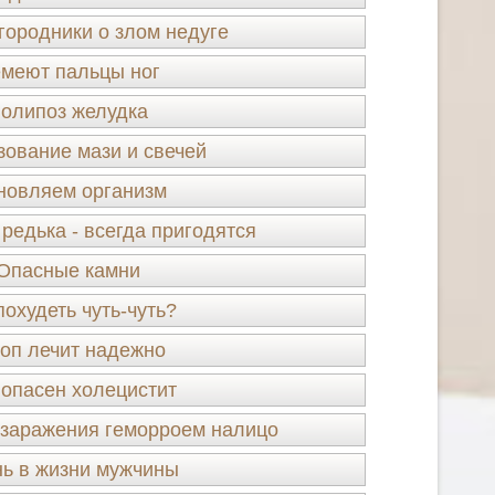
городники о злом недуге
меют пальцы ног
олипоз желудка
зование мази и свечей
новляем организм
редька - всегда пригодятся
Опасные камни
похудеть чуть-чуть?
роп лечит надежно
опасен холецистит
 заражения геморроем налицо
ь в жизни мужчины