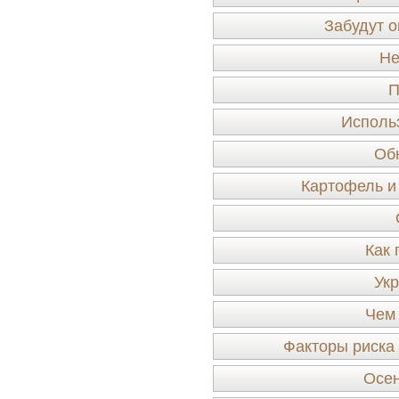
Забудут о
Не
П
Исполь
Об
Картофель и 
Как 
Ук
Чем 
Факторы риска
Осен