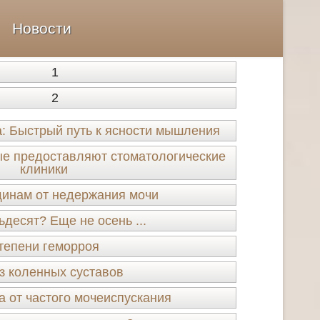
Новости
1
2
а: Быстрый путь к ясности мышления
рые предоставляют стоматологические
клиники
инам от недержания мочи
десят? Еще не осень ...
тепени геморроя
з коленных суставов
а от частого мочеиспускания