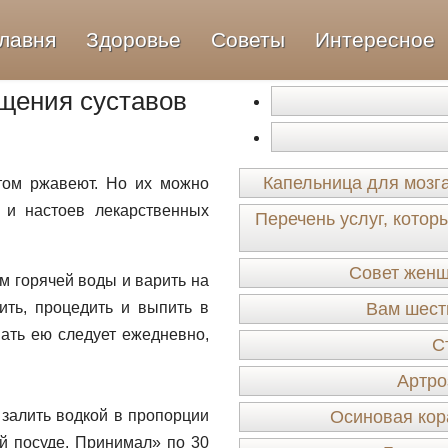
лавня
Здоровье
Советы
Интересное
щения суставов
Капельница для мозг
том ржавеют. Но их можно
 и настоев лекарственных
Перечень услуг, кото
Совет женщ
ом горячей воды и варить на
ить, процедить и выпить в
Вам шесть
ать ею следует ежедневно,
С
Артро
залить водкой в пропорции
Осиновая кор
ой посуде. Принимал» по 30