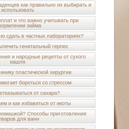
аденцев как правильно их выбирать и
использовать
еплат и что важно учитывать при
ормлении займа
но сдать в частных лабораториях?
ылечить генитальный герпес
ения и народные рецепты от сухого
кашля
линику пластической хирургии
омогает бороться со стрессом
отказываться от сахара?
ем и как избавиться от икоты
с ромашкой? Способы приготовления
тваров для ванн