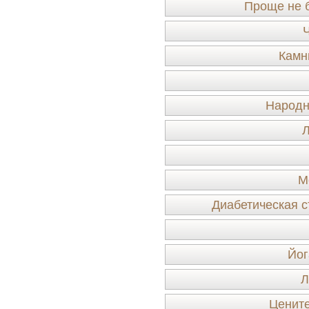
Проще не б
Ч
Камн
Народн
Л
М
Диабетическая с
Йог
Л
Ценит