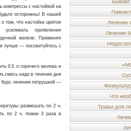
Бывает
ь компрессы с настойкой на
Гимнаст
будьте осторожны! В нашей
о том, что настойка цветов
Лечение 
 усиливать проявления
Лечение б
удочной железе. Применяя
Недостат
ще лучше — посоветуйтесь с
«Мо
ть 0,5 л горячего молока и
ть смесь надо в течение дня
Сус
. Курс лечения петрушкой —
Физкульту
Что нео
ературы размешать по 2 ч.
Травы для ле
ть по 2 ч. ложки 3 раза в
Лечим
Ле