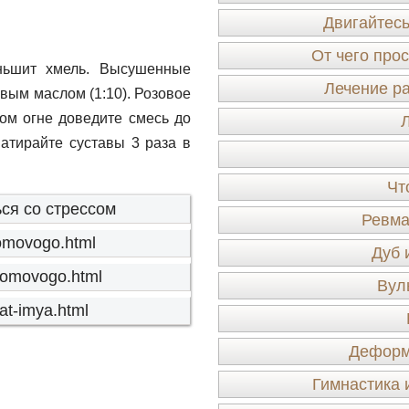
Двигайтесь
От чего прос
ньшит хмель. Высушенные
Лечение р
вым маслом (1:10). Розовое
ом огне доведите смесь до
натирайте суставы 3 раза в
Чт
ся со стрессом
Ревма
-domovogo.html
Дуб 
-domovogo.html
Вул
nat-imya.html
Деформ
Гимнастика 