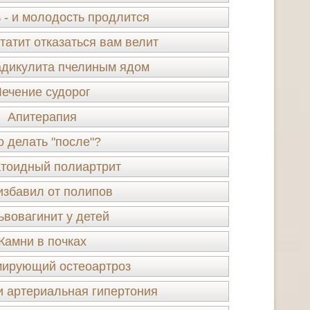
 - и молодость продлится
татит отказаться вам велит
адикулита пчелиным ядом
Лечение судорог
Апитерапия
о делать "после"?
тоидный полиартрит
избавил от полипов
ьвовагинит у детей
Камни в почках
ирующий остеоартроз
и артериальная гипертония