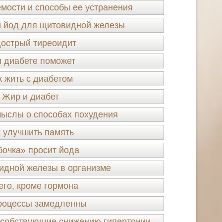
мости и способы ее устранения
 йод для щитовидной железы
острый тиреоидит
 диабете поможет
к жить с диабетом
Жир и диабет
ыслы о способах похудения
к улучшить память
бочка» просит йода
идной железы в организме
его, кроме гормона
роцессы замедленны
особствующие снижению гипертонии