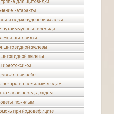
 тряпка для щитовидки
чение катаракты
ени и поджелудочной железы
й аутоиммунный тиреоидит
лезни щитовидки
я щитовидной железы
 щитовидной железы
Тиреотоксикоз
омогает при зобе
ь лекарства пожилым людям
ько часов перед дождем
оветы пожилым
помочь при йододефиците