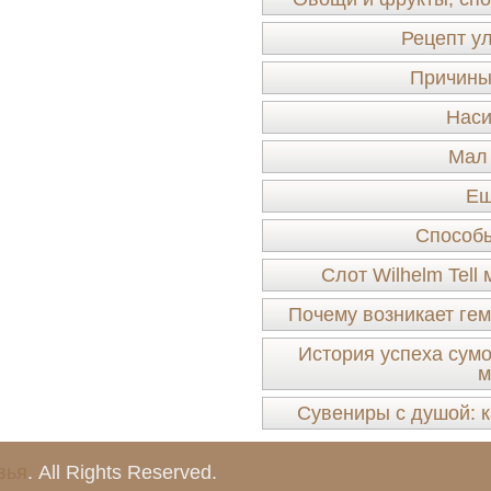
Рецепт у
Причины
Наси
Мал 
Ещ
Способы
Слот Wilhelm Tel
Почему возникает ге
История успеха сумо
м
Сувениры с душой: к
вья
. All Rights Reserved.