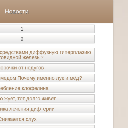
Новости
1
2
 средствами диффузную гиперплазию
товидной железы?
орочки от недугов
 с медом Почему именно лук и мёд?
ребление клофелина
о жует, тот долго живет
ика лечения дифтерии
Снижается слух