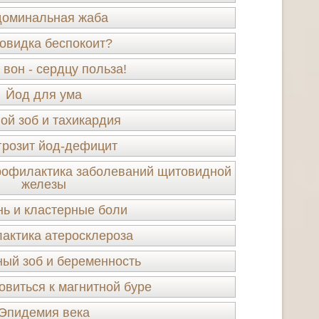
доминальная жаба
овидка беспокоит?
вон - сердцу польза!
Йод для ума
ой зоб и тахикардия
грозит йод-дефицит
рофилактика заболеваний щитовидной
железы
ь и кластерные боли
актика атеросклероза
ый зоб и беременность
овиться к магнитной буре
Эпидемия века