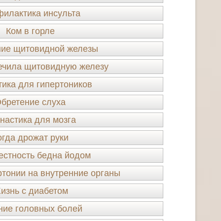
илактика инсульта
Ком в горле
ние щитовидной железы
ечила щитовидную железу
тика для гипертоников
бретение слуха
настика для мозга
огда дрожат руки
естность бедна йодом
ртонии на внутренние органы
изнь с диабетом
ние головных болей