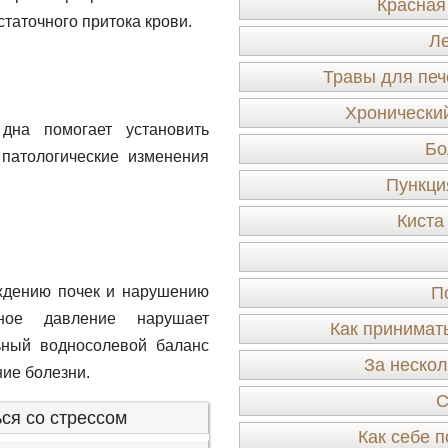
Красная
таточного притока крови.
Ле
Травы для печ
Хронически
дна помогает установить
Бо
 патологические изменения
Пункци
Киста
ждению почек и нарушению
П
ное давление нарушает
Как принимат
ьный водносолевой баланс
За нескол
ние болезни.
С
ся со стрессом
Как себе 