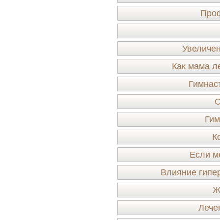
Проф
Увеличе
Как мама л
Гимнас
О
Гим
К
Если м
Влияние гипе
Ж
Лече