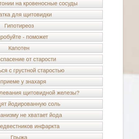
тонии на кровеносные сосуды
атка для щитовидки
Гипотиреоз
робуйте - поможет
Капотен
 спасение от старости
ься с грустной старостью
 приеме у знахаря
олевания щитовидной железы?
дят йодированную соль
ганизму не хватает йода
едвестников инфаркта
Грыжа