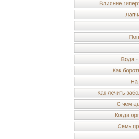
Влияние гипер
Лапч
Поп
Вода -
Как борот
На
Как лечить заб
С чем е
Когда ор
Семь пр