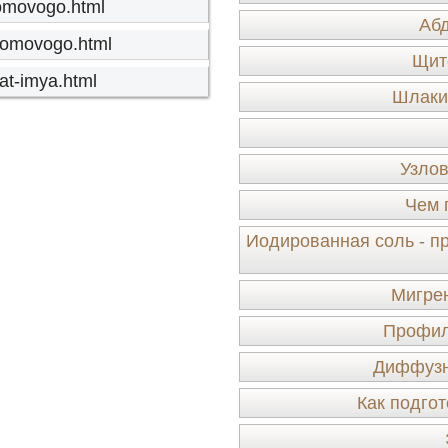
-domovogo.html
Аб
-domovogo.html
Щит
nat-imya.html
Шлаки 
Узлов
Чем 
Иодированная соль - п
Мигрен
Профил
Диффузн
Как подгот