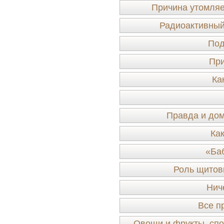
Причина утомляе
Радиоактивный
Под
При
Ка
Правда и дом
Ка
«Ба
Роль щитов
Нич
Все п
Овощи и фрукты, сп