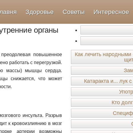
лавня
Здоровье
Советы
Интересное
утренние органы
Как лечить народными
 преодолевая повышенное
щи
но работать с перегрузкой.
Зам
ию массы) мышцы сердца.
шцы снижается, что может
Катаракта и... лук
ости.
Упот
Кто долг
Специф
озгового инсульта. Разрыв
дит к кровоизлиянию в мозг
порке артерии возможны