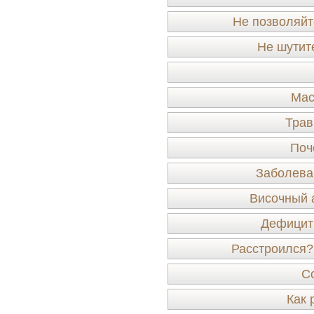
Не позволяйт
Не шутит
Мас
Трав
Поч
Заболева
Височный 
Дефицит
Расстроился?
С
Как 